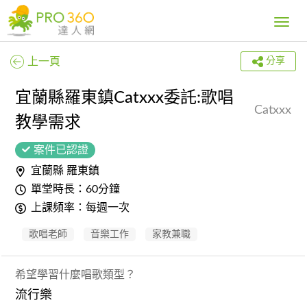
Toggle
navig
上一頁
分享
宜蘭縣羅東鎮Catxxx委託:歌唱
Catxxx
教學需求
案件已認證
宜蘭縣 羅東鎮
單堂時長：60分鐘
上課頻率：每週一次
歌唱老師
音樂工作
家教兼職
希望學習什麼唱歌類型？
流行樂