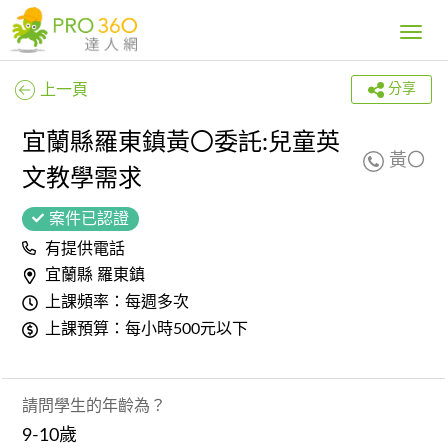
Toggle
navig
上一頁
分享
宜蘭縣羅東鎮黃〇委託:兒童英
黃〇
文教學需求
案件已認證
有提供電話
宜蘭縣 羅東鎮
上課頻率：每週多次
上課預算：每小時500元以下
請問學生的年齡為？
9-10歲