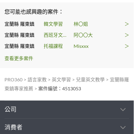
您可能也感興趣的案件：
宜蘭縣 羅東鎮
韓文學習
林〇姐
＞
宜蘭縣 羅東鎮
西班牙文學習
阿〇〇大
＞
宜蘭縣 羅東鎮
托福課程
Misxxx
＞
查看更多案件
PRO360
>
語言家教
>
英文學習
>
兒童英文教學
>
宜蘭縣羅
東鎮專家推薦
>
案件編號：4513053
公司
消費者