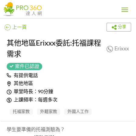
Toggle
navig
上一頁
分享
其他地區Erixxx委託:托福課程
Erixxx
需求
案件已認證
有提供電話
其他地區
單堂時長：90分鐘
上課頻率：每週多次
托福家教
外籍家教
外國人工作
學生要準備的托福測驗為？