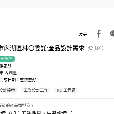
分享
市內湖區林〇委託:產品設計需求
林〇
件已認證
供電話
市 內湖區
完成日期：愈快愈好
設計接案
工業設計工作
RD 工程師
設計的產品類型為？
備（如：工業機具、生產設備...）