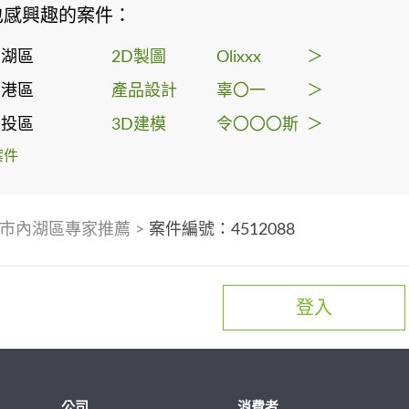
也感興趣的案件：
內湖區
2D製圖
Olixxx
＞
南港區
產品設計
辜〇一
＞
北投區
3D建模
令〇〇〇斯
＞
案件
市內湖區專家推薦
>
案件編號：4512088
登入
公司
消費者