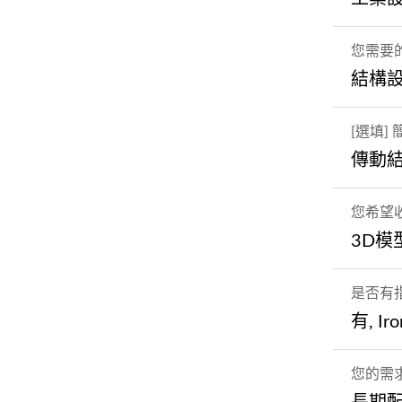
您需要
結構
[選填]
傳動
您希望
3D模
是否有
有, Ir
您的需