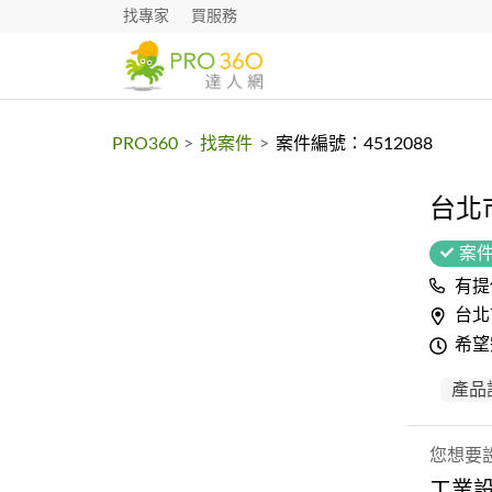
找專家
買服務
PRO360
>
找案件
>
案件編號：4512088
台北
案
有提
台北
希望
產品
您想要
工業設