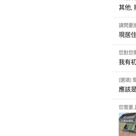
其他,
請問要
現居
您對您
我有
[選填
應該
您需要