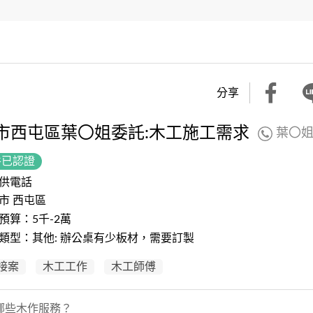
分享
市西屯區葉〇姐委託:木工施工需求
葉〇
件已認證
供電話
市 西屯區
預算：5千-2萬
類型：其他: 辦公桌有少板材，需要訂製
接案
木工工作
木工師傅
哪些木作服務？