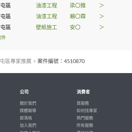
西屯區
油漆工程
梁〇雅
＞
西屯區
油漆工程
賴〇霖
＞
西屯區
壁紙施工
安〇
＞
案件
屯區專家推薦
>
案件編號：4510870
公司
消費者
關於我們
買服務
媒體報導
如何找專家
部落格
熱門服務
加入我們
所有服務