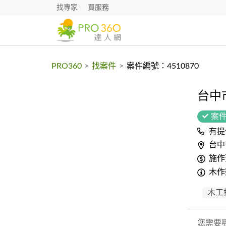
找專家
買服務
PRO360
>
找案件
>
案件編號：4510870
台中
案
有提
台中
施作
木作
木工
您需要