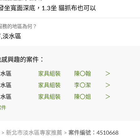
沙發坐寬面深底，1.3坐 貓抓布也可以
服務的地區為何？
,淡水區
也感興趣的案件：
淡水區
家具組裝
陳〇翰
＞
淡水區
家具組裝
李〇潔
＞
淡水區
家具組裝
陳〇姐
＞
案件
>
新北市淡水區專家推薦
>
案件編號：4510668