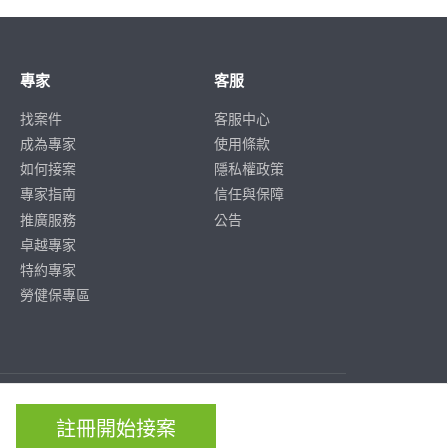
專家
客服
找案件
客服中心
成為專家
使用條款
如何接案
隱私權政策
專家指南
信任與保障
推廣服務
公告
卓越專家
特約專家
勞健保專區
ISO/IEC
ISO/IEC
27001
27701
註冊開始接案
CERTIFIED
CERTIFIED
IS 814197
IS 814197