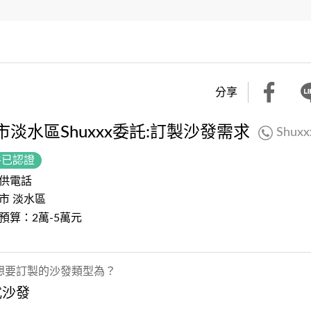
分享
市淡水區Shuxxx委託:訂製沙發需求
Shuxx
件已認證
供電話
市 淡水區
預算：2萬-5萬元
想要訂製的沙發類型為？
式沙發