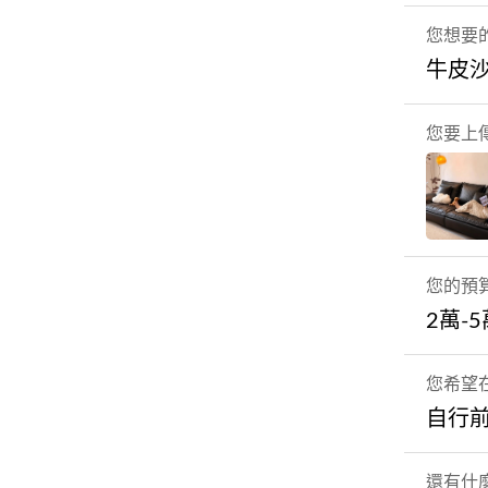
您想要
牛皮
您要上
您的預
2萬-
您希望
自行
還有什