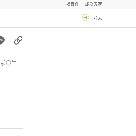
找案件
成為專家
登入
鄔〇生