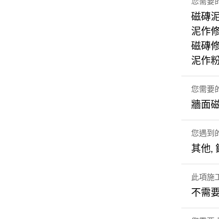
您需要
磁磚
泥作
磁磚
泥作
您需要
牆面
您遇到
其他
此項施
不需