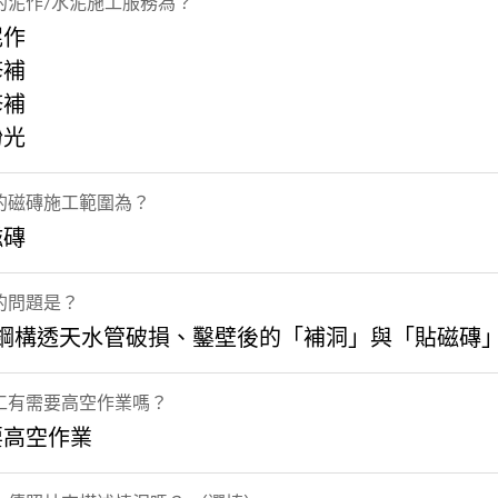
的泥作/水泥施工服務為？
泥作
修補
修補
粉光
的磁磚施工範圍為？
磁磚
的問題是？
, 鋼構透天水管破損、鑿壁後的「補洞」與「貼磁磚
工有需要高空作業嗎？
要高空作業