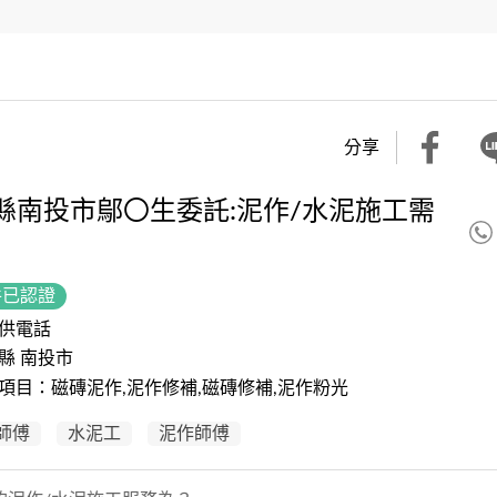
分享
縣南投市鄔〇生委託:泥作/水泥施工需
件已認證
供電話
縣 南投市
項目：磁磚泥作,泥作修補,磁磚修補,泥作粉光
師傅
水泥工
泥作師傅