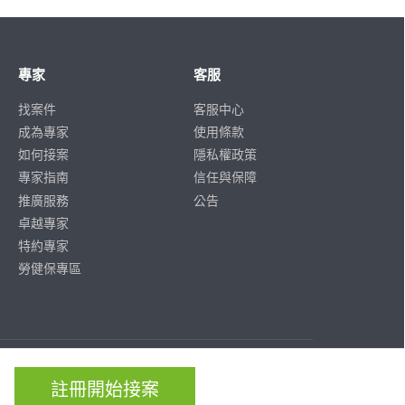
專家
客服
找案件
客服中心
成為專家
使用條款
如何接案
隱私權政策
專家指南
信任與保障
推廣服務
公告
卓越專家
特約專家
勞健保專區
ISO/IEC
ISO/IEC
27001
27701
註冊開始接案
CERTIFIED
CERTIFIED
IS 814197
IS 814197