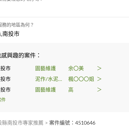
服務的地區為何？
,南投市
也感興趣的案件：
南投市
園藝維護
余〇美
＞
南投市
泥作/水泥施工
楓〇〇〇姐
＞
南投市
園藝維護
高
＞
案件
投縣南投市專家推薦
>
案件編號：4510646