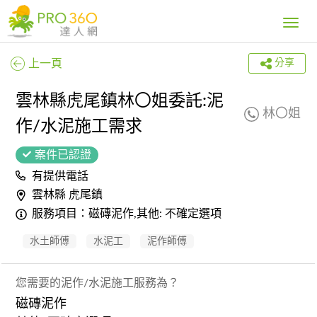
Toggle
navig
上一頁
分享
雲林縣虎尾鎮林〇姐委託:泥
林〇姐
作/水泥施工需求
案件已認證
有提供電話
雲林縣 虎尾鎮
服務項目：磁磚泥作,其他: 不確定選項
水土師傅
水泥工
泥作師傅
您需要的泥作/水泥施工服務為？
磁磚泥作