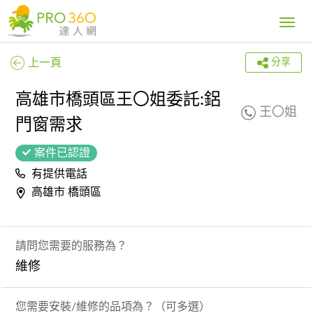
Toggle
navig
上一頁
分享
高雄市橋頭區王〇姐委託:鋁
王〇姐
門窗需求
案件已認證
有提供電話
高雄市 橋頭區
請問您需要的服務為？
維修
您需要安裝/維修的品項為？（可多選）