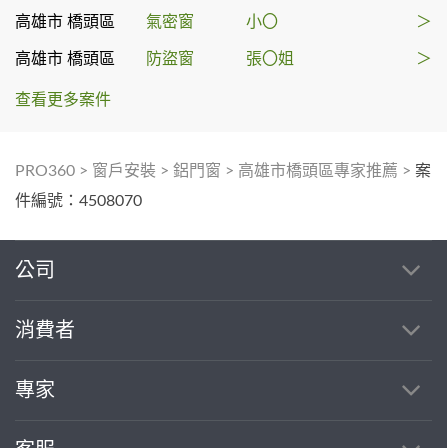
高雄市 橋頭區
氣密窗
小〇
＞
高雄市 橋頭區
防盜窗
張〇姐
＞
查看更多案件
PRO360
>
窗戶安裝
>
鋁門窗
>
高雄市橋頭區專家推薦
>
案
件編號：4508070
公司
消費者
專家