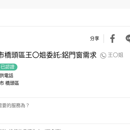
分享
市橋頭區王〇姐委託:鋁門窗需求
王〇姐
件已認證
供電話
市 橋頭區
需要的服務為？