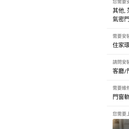
您需要
其他,
氣密門
需要安
住家
請問安
客廳/
需要維
門窗
您需要