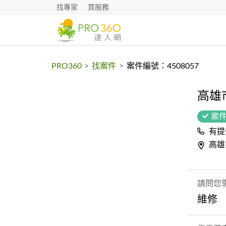
找專家
買服務
PRO360
>
找案件
>
案件編號：4508057
高雄
案
有提
高雄
請問您
維修