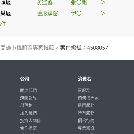
橋頭區
防盜窗
張〇姐
＞
燕巢區
隱形鐵窗
伊〇
＞
案件
>
高雄市橋頭區專家推薦
>
案件編號：4508057
公司
消費者
關於我們
買服務
媒體報導
如何找專家
部落格
熱門服務
加入我們
所有服務
投資人關係
價格行情
合作提案
專業知識