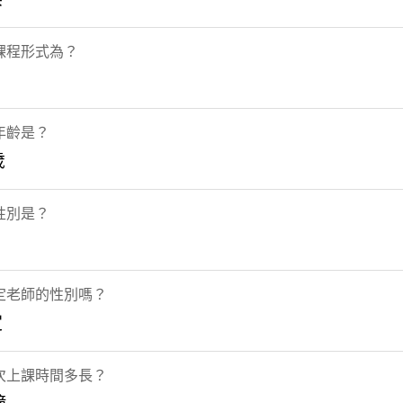
課程形式為？
年齡是？
歲
性別是？
定老師的性別嗎？
定
次上課時間多長？