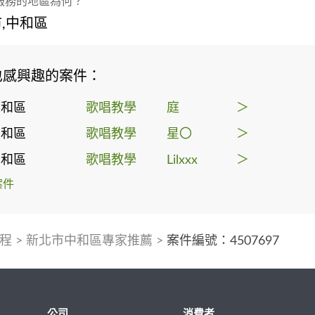
服務的地區為何？
,中和區
也感興趣的案件：
中和區
歌唱教學
庭
＞
中和區
歌唱教學
星〇
＞
永和區
歌唱教學
Lilxxx
＞
案件
程
>
新北市中和區專家推薦
>
案件編號：4507697
公司
消費者