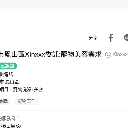
分享
市鳳山區Xinxxx委託:寵物美容需求
Xinxxx
件已認證
供電話
市 鳳山區
項目：寵物洗澡+美容
兼職
寵物工作
的服務為？
洗澡+美容