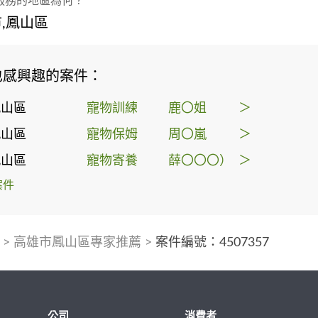
服務的地區為何？
,鳳山區
也感興趣的案件：
鳳山區
寵物訓練
鹿〇姐
＞
鳳山區
寵物保姆
周〇嵐
＞
鳳山區
寵物寄養
薛〇〇〇）
＞
案件
>
高雄市鳳山區專家推薦
>
案件編號：4507357
公司
消費者