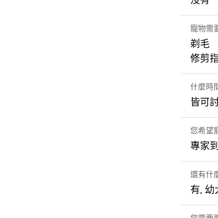
沒有
寵物需
剃毛
修剪
什麼時
皆可
您希望
專家
還有什
有, 