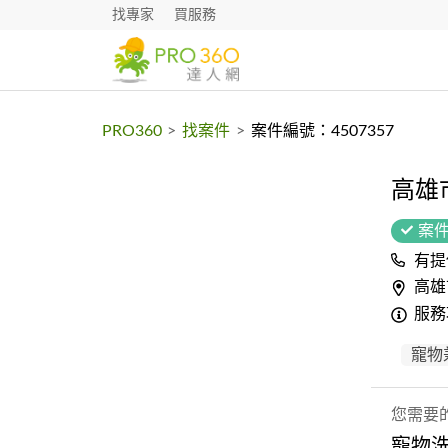
找專家
買服務
PRO360
>
找案件
>
案件編號：4507357
高雄
案
有提
高雄
服務
寵物
您需要
寵物