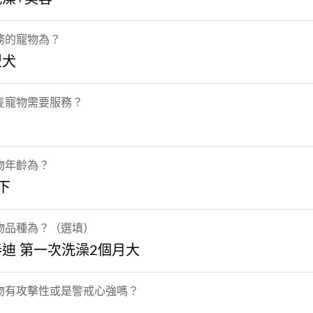
務的寵物為？
型犬
隻寵物需要服務？
物年齡為？
下
物品種為？（選填）
迪 第一次洗澡2個月大
物有攻擊性或是警戒心強嗎？