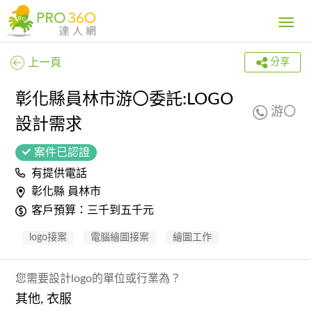
Toggle
navig
上一頁
分享
彰化縣員林市游〇委託:LOGO
游〇
設計需求
案件已認證
有提供電話
彰化縣 員林市
客戶預算：三千到五千元
logo接案
電腦繪圖接案
繪圖工作
您需要設計logo的單位或行業為？
其他, 衣服