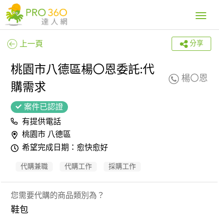
Toggle
navig
上一頁
分享
桃園市八德區楊〇恩委託:代
楊〇恩
購需求
案件已認證
有提供電話
桃園市 八德區
希望完成日期：愈快愈好
代購兼職
代購工作
採購工作
您需要代購的商品類別為？
鞋包