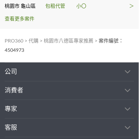
桃園市 龜山區
包租代管
小〇
＞
查看更多案件
PRO360
>
代購
>
桃園市八德區專家推薦
>
案件編號：
4504973
公司
消費者
專家
客服