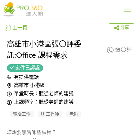
Toggle
navig
上一頁
分享
高雄市小港區張〇評委
張〇評
託:Office 課程需求
案件已認證
有提供電話
高雄市 小港區
單堂時長：聽從老師的建議
上課頻率：聽從老師的建議
電腦工作
IT 工程師
老師
您想要學習哪些課程？