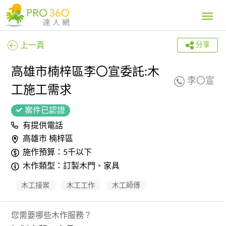
Toggle
navig
上一頁
分享
高雄市楠梓區李〇宣委託:木
李〇宣
工施工需求
案件已認證
有提供電話
高雄市 楠梓區
施作預算：5千以下
木作類型：訂製木門、家具
木工接案
木工工作
木工師傅
您需要哪些木作服務？