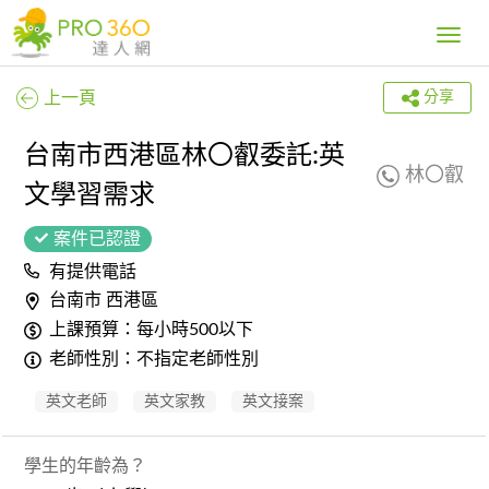
Toggle
navig
上一頁
分享
台南市西港區林〇叡委託:英
林〇叡
文學習需求
案件已認證
有提供電話
台南市 西港區
上課預算：每小時500以下
老師性別：不指定老師性別
英文老師
英文家教
英文接案
學生的年齡為？