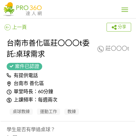
Toggle
navig
上一頁
分享
台南市善化區莊〇〇〇t委
莊〇〇〇t
託:桌球需求
案件已認證
有提供電話
台南市 善化區
單堂時長：60分鐘
上課頻率：每週兩次
桌球教練
運動工作
教練
學生是否有學過桌球？