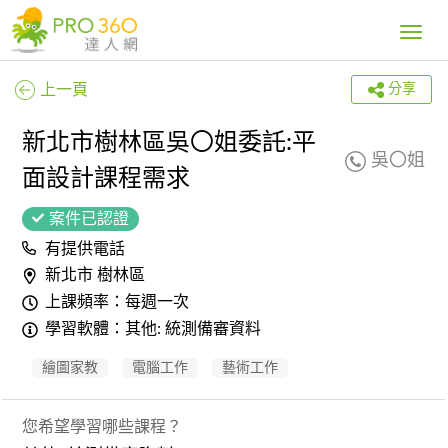
Toggle
navig
上一頁
分享
新北市樹林區吳〇姐委託:平
吳〇姐
面設計課程需求
案件已認證
有提供電話
新北市 樹林區
上課頻率：每週一次
學習軟體：其他: 統測備審資料
繪圖家教
電腦工作
藝術工作
您希望學習哪些課程？