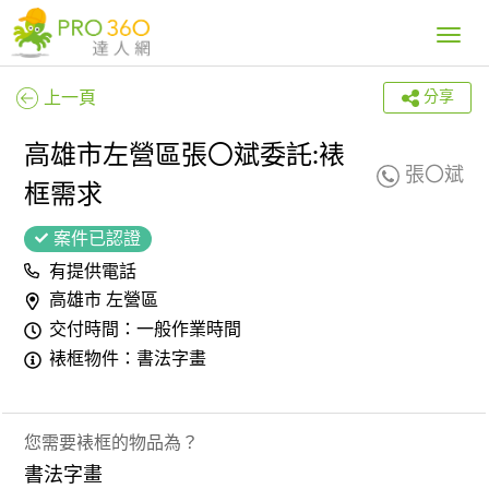
Toggle
navig
上一頁
分享
高雄市左營區張〇斌委託:裱
張〇斌
框需求
案件已認證
有提供電話
高雄市 左營區
交付時間：一般作業時間
裱框物件：書法字畫
您需要裱框的物品為？
書法字畫