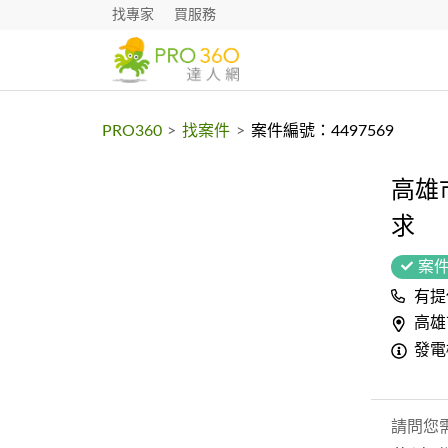
找專家
買服務
PRO360
>
找案件
>
案件編號：4497569
高雄
求
案
有提
高雄
發電
請問您