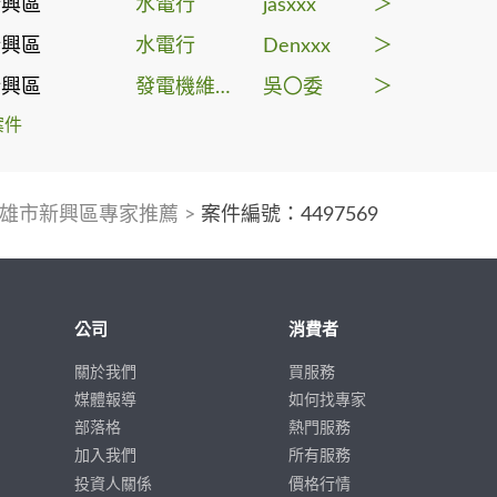
新興區
水電行
jasxxx
＞
新興區
水電行
Denxxx
＞
新興區
發電機維修保養
吳〇委
＞
案件
雄市新興區專家推薦
>
案件編號：4497569
公司
消費者
關於我們
買服務
媒體報導
如何找專家
部落格
熱門服務
加入我們
所有服務
投資人關係
價格行情