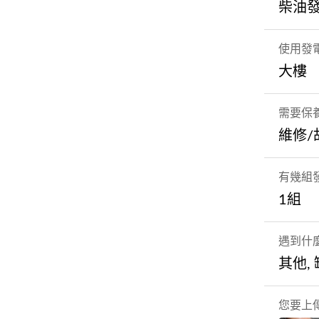
柴油
使用發
大樓
需要保
維修/
有幾組
1組
遇到什
其他,
您要上