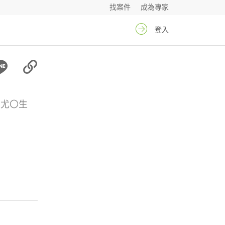
找案件
成為專家
登入
尤〇生