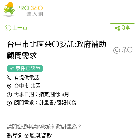
Toggle
navig
上一頁
分享
台中市北區朵〇委託:政府補助
朵〇
顧問需求
案件已認證
有提供電話
台中市 北區
需求日期：指定期間: 8月
顧問需求：計畫書/簡報代寫
請問您想申請的政府補助計畫為？
微型創業鳳凰貸款