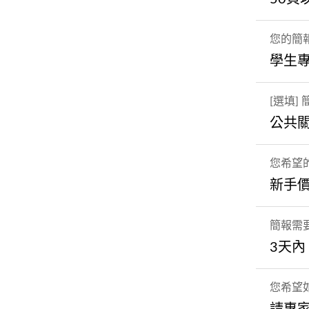
您的簡
學生
[選填]
公共
您希望
新手價
簡報需
3天內
您希望如