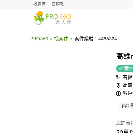
找專家
買服務
PRO360
>
找案件
>
案件編號：4496324
高雄
案
有提
高雄
客戶
ppt
您的簡
50頁