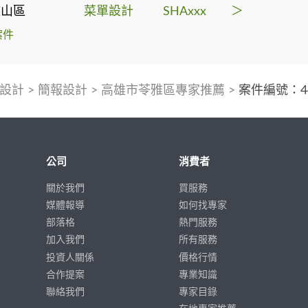
鼓山區
菜單設計
SHAxxx
＞
案件
設計
>
簡報設計
>
高雄市苓雅區專家推薦
>
案件編號：44
公司
消費者
關於我們
買服務
媒體報導
如何找專家
部落格
熱門服務
加入我們
所有服務
投資人關係
價格行情
合作提案
專業知識
聯絡我們
專家目錄