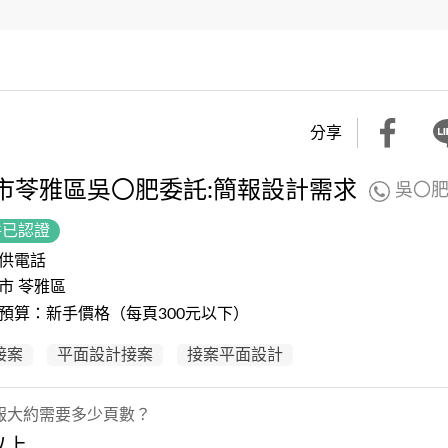
分享
市苓雅區吳〇肥委託:簡報設計需求
吳〇
件已認證
供電話
市 苓雅區
預算：新手價格（每頁300元以下）
 接案
平面設計接案
接案平面設計
報大約需要多少頁數？
以上