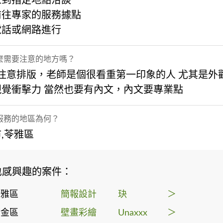
家到指定地點洽談
前往專家的服務據點
電話或網路進行
麼需要注意的地方嗎？
要注意排版，老師是個很看重第一印象的人 尤其是外
視覺衝擊力 當然也要有內文，內文要專業點
服務的地區為何？
,苓雅區
也感興趣的案件：
苓雅區
簡報設計
玦
＞
前金區
壁畫彩繪
Unaxxx
＞