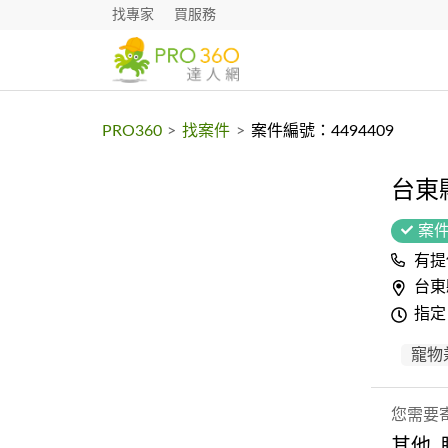
找專家
買服務
PRO360
>
找案件
>
案件編號：4494409
台東
案
有提
台東
指定
寵物
您需要
其他,