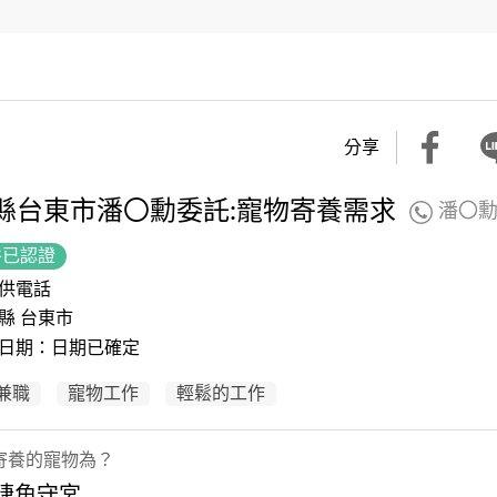
分享
縣台東市潘〇勳委託:寵物寄養需求
潘〇
件已認證
供電話
縣 台東市
日期：日期已確定
兼職
寵物工作
輕鬆的工作
寄養的寵物為？
 睫角守宮