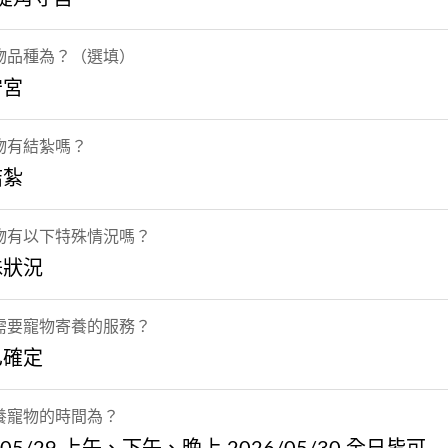
物品種為？（選填）
守宮
物有結紮嗎？
結紮
物有以下特殊情況嗎？
殊狀況
需要寵物寄養的服務？
已確定
養寵物的時間為？