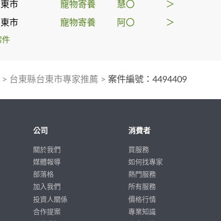
台東市
寵物寄養
慧〇
＞
台東市
寵物寄養
阿〇
＞
案件
>
台東縣台東市專家推薦
>
案件編號：4494409
公司
消費者
關於我們
買服務
媒體報導
如何找專家
部落格
熱門服務
加入我們
所有服務
投資人關係
價格行情
合作提案
專業知識