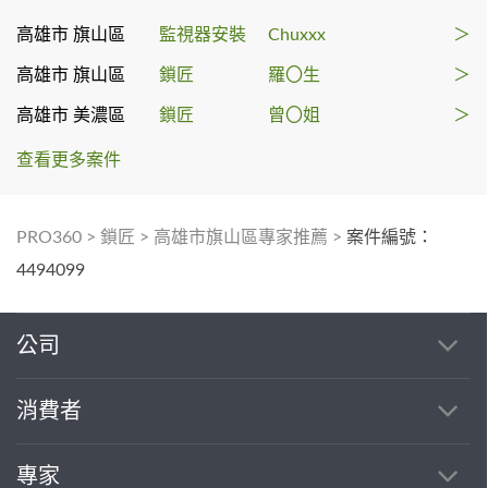
高雄市 旗山區
監視器安裝
Chuxxx
＞
高雄市 旗山區
鎖匠
羅〇生
＞
高雄市 美濃區
鎖匠
曾〇姐
＞
查看更多案件
PRO360
>
鎖匠
>
高雄市旗山區專家推薦
>
案件編號：
4494099
公司
消費者
專家