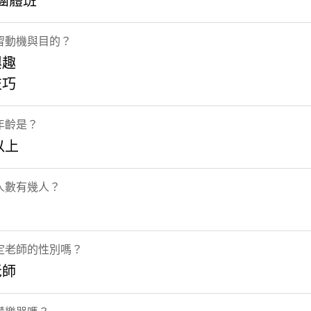
 團體班
習動機與目的？
興趣
技巧
年齡是？
以上
人數有幾人？
定老師的性別嗎？
老師