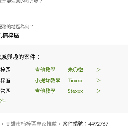
麼需要注意的地方嗎？
服務的地區為何？
,楠梓區
也感興趣的案件：
楠梓區
吉他教學
朱〇徵
＞
楠梓區
小提琴教學
Tinxxx
＞
左營區
吉他教學
Stexxx
＞
案件
>
高雄市楠梓區專家推薦
>
案件編號：4492767