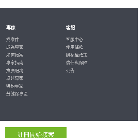
專家
客服
找案件
客服中心
成為專家
使用條款
如何接案
隱私權政策
專家指南
信任與保障
推廣服務
公告
卓越專家
特約專家
勞健保專區
ISO/IEC
ISO/IEC
27001
27701
註冊開始接案
CERTIFIED
CERTIFIED