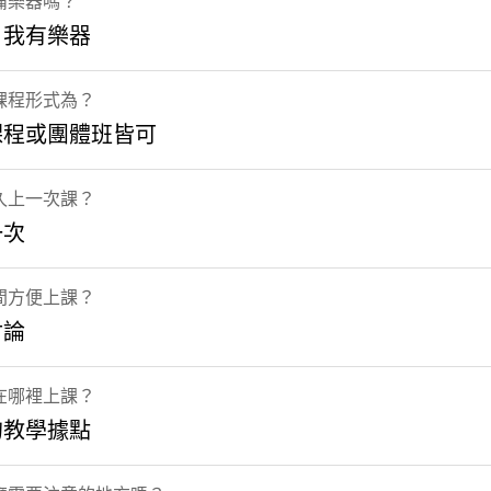
備樂器嗎？
，我有樂器
課程形式為？
課程或團體班皆可
久上一次課？
一次
間方便上課？
討論
在哪裡上課？
的教學據點