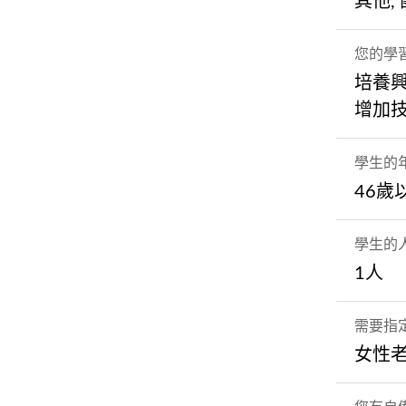
其他,
您的學
培養
增加
學生的
46歲
學生的
1人
需要指
女性