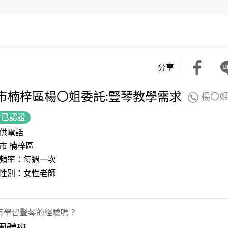
分享
市楠梓區楊〇姐委託:豎琴教學需求
楊〇
件已認證
供電話
市 楠梓區
頻率：每週一次
性別：女性老師
有學習豎琴的經驗嗎？