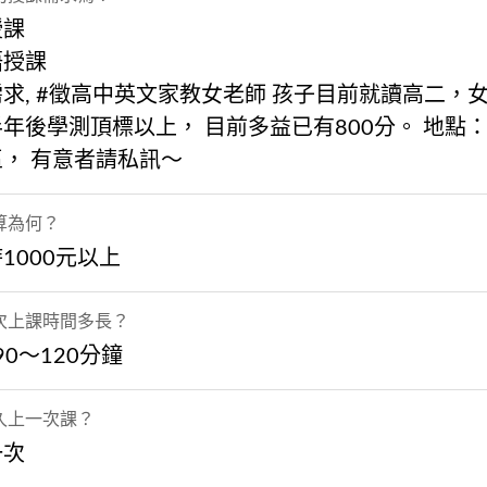
授課
語授課
求, #徵高中英文家教女老師 孩子目前就讀高二，
年後學測頂標以上， 目前多益已有800分。 地點
， 有意者請私訊～
算為何？
1000元以上
次上課時間多長？
 90～120分鐘
久上一次課？
一次