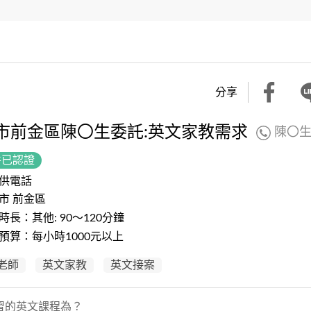
分享
市前金區陳〇生委託:英文家教需求
陳〇
件已認證
供電話
市 前金區
時長：其他: 90～120分鐘
預算：每小時1000元以上
老師
英文家教
英文接案
習的英文課程為？