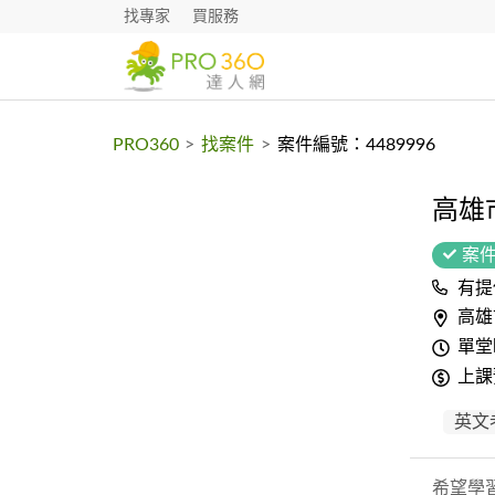
找專家
買服務
PRO360
>
找案件
>
案件編號：4489996
高雄
案
有提
高雄
單堂
上課
英文
希望學