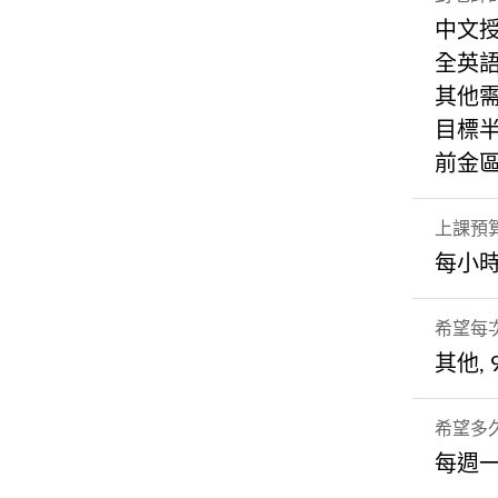
中文
全英
其他需
目標半
前金區
上課預
每小時
希望每
其他,
希望多
每週