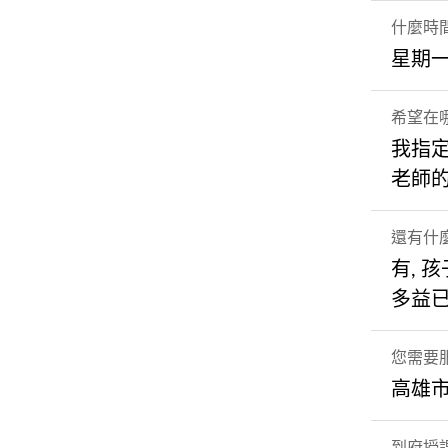
什麼時
星期一
希望在
我指
老師
還有什
有, 
多益已
您需要
高雄市
到府授