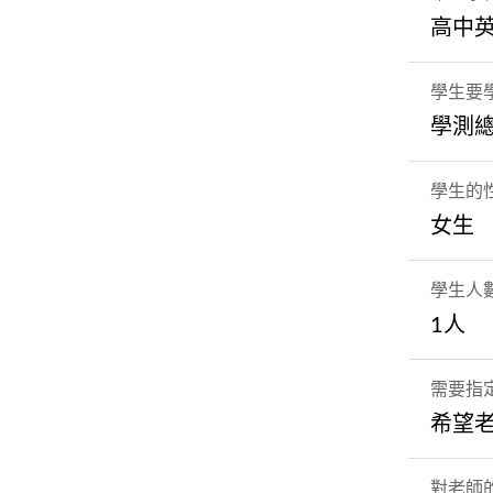
高中
學生要
學測
學生的
女生
學生人
1人
需要指
希望
對老師