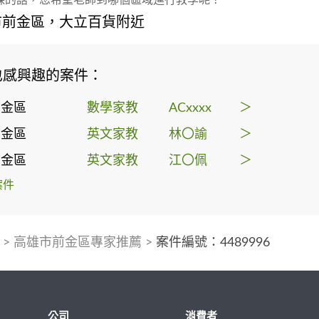
市前金區，大立百貨附近
也感興趣的案件：
前金區
數學家教
ACxxxx
＞
前金區
英文家教
林〇諭
＞
前金區
英文家教
江〇佩
＞
案件
>
高雄市前金區專家推薦
>
案件編號：4489996
公司
消費者