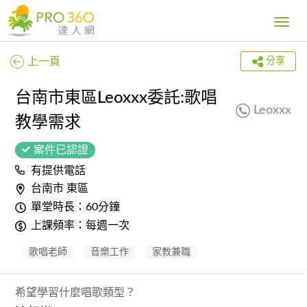
Toggle
navig
上一頁
分享
台南市東區Leoxxx委託:歌唱
Leoxxx
教學需求
案件已認證
有提供電話
台南市 東區
單堂時長：60分鐘
上課頻率：每週一次
歌唱老師
音樂工作
家教兼職
希望學習什麼唱歌類型？