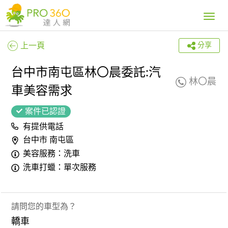
Toggle
navig
上一頁
分享
台中市南屯區林〇晨委託:汽
林〇晨
車美容需求
案件已認證
有提供電話
台中市 南屯區
美容服務：洗車
洗車打蠟：單次服務
請問您的車型為？
轎車