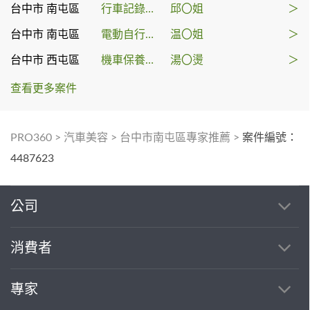
台中市 南屯區
行車記錄器安裝
邱〇姐
＞
台中市 南屯區
電動自行車維修
温〇姐
＞
台中市 西屯區
機車保養維修
湯〇燙
＞
查看更多案件
PRO360
>
汽車美容
>
台中市南屯區專家推薦
>
案件編號：
4487623
公司
消費者
專家