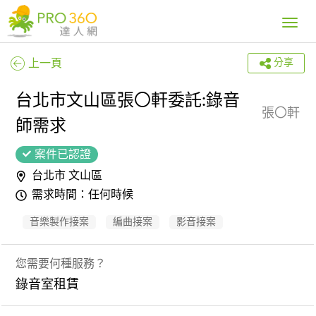
Toggle
navig
上一頁
分享
台北市文山區張〇軒委託:錄音
張〇軒
師需求
案件已認證
台北市 文山區
需求時間：任何時候
音樂製作接案
編曲接案
影音接案
您需要何種服務？
錄音室租賃