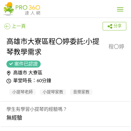
Toggle
navig
上一頁
分享
高雄市大寮區程〇婷委託:小提
程〇婷
琴教學需求
案件已認證
高雄市 大寮區
單堂時長：60分鐘
小提琴老師
小提琴家教
音樂家教
學生有學習小提琴的經驗嗎？
無經驗