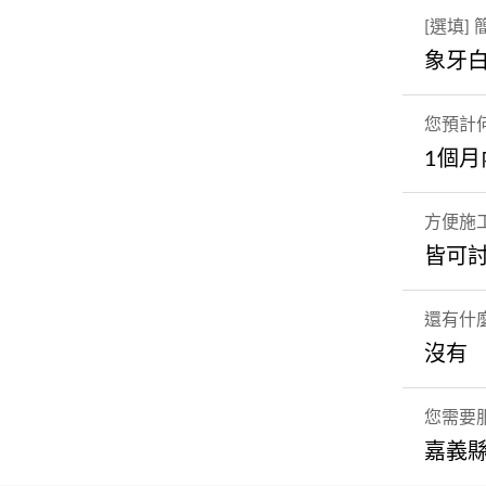
[選填]
象牙
您預計
1個月
方便施
皆可
還有什
沒有
您需要
嘉義縣