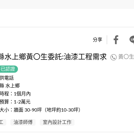
分享
縣水上鄉黃〇生委託:油漆工程需求
黃〇
件已認證
供電話
縣 水上鄉
時程：1個月內
預算：1-2萬元
大小：牆面 30-90坪（地坪約10-30坪）
工
油漆師傅
室內設計工作