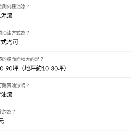
塗刷何種油漆？
水泥漆
的油漆方式為？
方式均可
漆的牆面面積大約是？
30-90坪（地坪約10-30坪）
行購買油漆嗎？
備油漆
算約為？
萬元