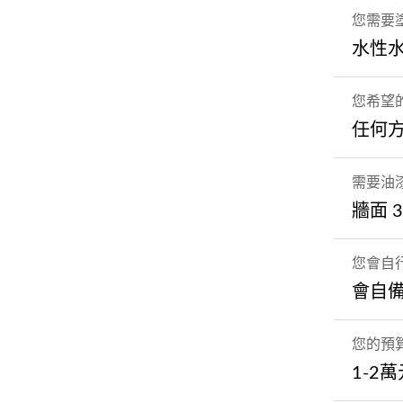
您需要
水性
您希望
任何
需要油
牆面 
您會自
會自
您的預
1-2