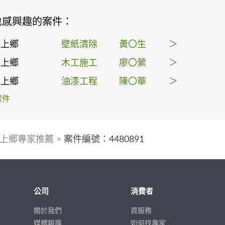
也感興趣的案件：
水上鄉
壁紙清除
黃〇生
＞
水上鄉
木工施工
廖〇縈
＞
水上鄉
油漆工程
陳〇華
＞
案件
上鄉專家推薦
>
案件編號：4480891
公司
消費者
關於我們
買服務
媒體報導
如何找專家