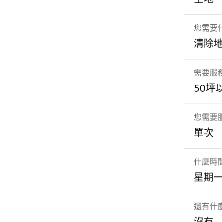
您需要
清除
需要服
50坪
您需要
單次
什麼時
星期一
還有什