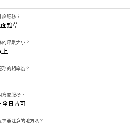
什麼服務？
地面雜草
務的坪數大小？
以上
服務的頻率為？
間方便服務？
 全日皆可
麼需要注意的地方嗎？