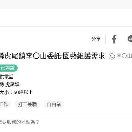
分享
縣虎尾鎮李〇山委託:園藝維護需求
李〇
件已認證
供電話
縣 虎尾鎮
大小：50坪以上
工作
打工兼職
自由業
需要服務的地點為？