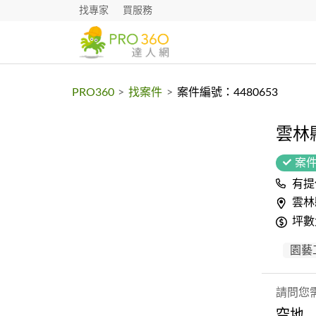
找專家
買服務
PRO360
>
找案件
>
案件編號：4480653
雲林
案
有提
雲林
坪數
園藝
請問您
空地