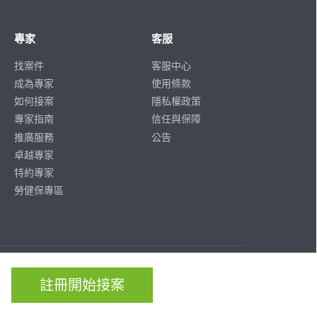
專家
客服
找案件
客服中心
成為專家
使用條款
如何接案
隱私權政策
專家指南
信任與保障
推廣服務
公告
卓越專家
特約專家
勞健保專區
ISO/IEC
ISO/IEC
27001
27701
註冊開始接案
CERTIFIED
CERTIFIED
IS 814197
IS 814197