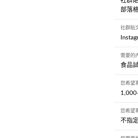
社群
部落
社群貼
Insta
需要的
食品
您希望
1,000
您希望
不指