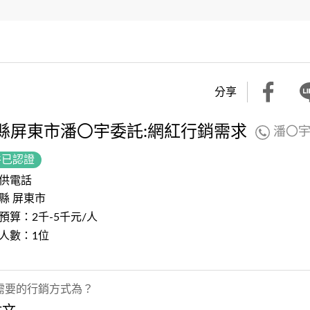
分享
縣屏東市潘〇宇委託:網紅行銷需求
潘〇
件已認證
供電話
縣 屏東市
預算：2千-5千元/人
人數：1位
需要的行銷方式為？