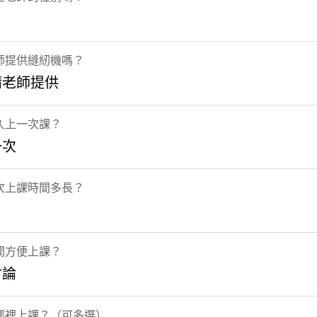
師提供縫紉機嗎？
請老師提供
久上一次課？
一次
次上課時間多長？
間方便上課？
討論
哪裡上課？（可多選）