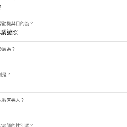
驗
習動機與目的為？
專業證照
齡層為？
別是？
人數有幾人？
定老師的性別嗎？