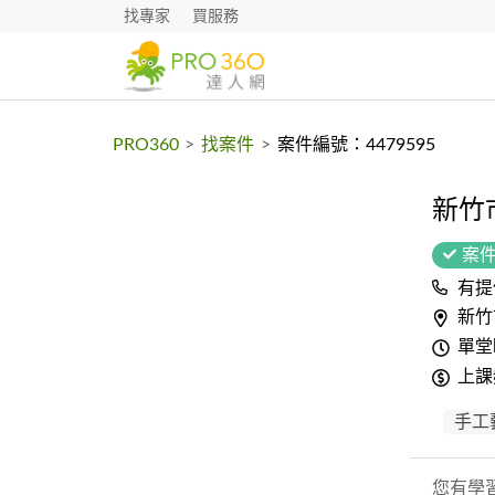
找專家
買服務
PRO360
>
找案件
>
案件編號：4479595
新竹
案
有提
新竹
單堂
上課
手工
您有學