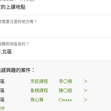
定的上課地點
麼需要注意的地方嗎？
服務的地區為何？
,北區
也感興趣的案件：
北區
烹飪課程
李〇德
＞
北區
象棋課程
陳〇姐
＞
東區
珠心算
Cinxxx
＞
案件