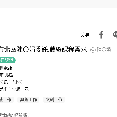
分享
市北區陳〇娟委託:裁縫課程需求
陳〇娟
件已認證
供電話
市 北區
時長：3小時
頻率：每週一次
藝工作
興趣工作
文創工作
習裁縫的經驗嗎？