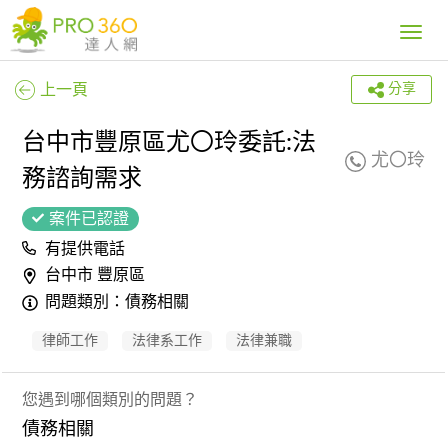
Toggle
navig
上一頁
分享
台中市豐原區尤〇玲委託:法
尤〇玲
務諮詢需求
案件已認證
有提供電話
台中市 豐原區
問題類別：債務相關
律師工作
法律系工作
法律兼職
您遇到哪個類別的問題？
債務相關