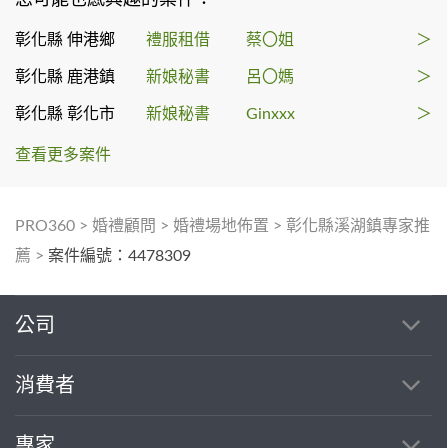
彰化縣 伸港鄉
禮服租借
蔡〇姐
＞
彰化縣 鹿港鎮
新娘秘書
呂〇媽
＞
彰化縣 彰化市
新娘秘書
Ginxxx
＞
查看更多案件
PRO360
>
婚禮顧問
>
婚禮場地佈置
>
彰化縣溪湖鎮專家推
薦
>
案件編號：4478309
公司
消費者
專家