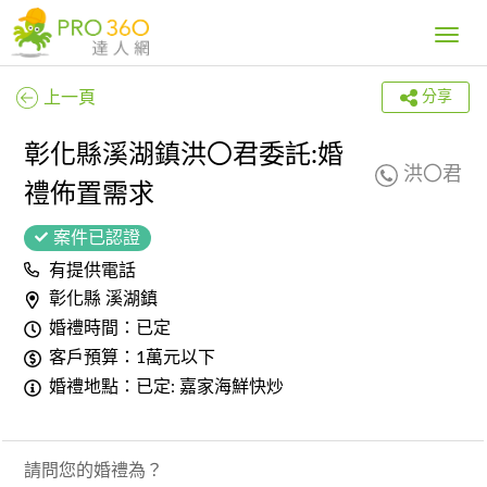
Toggle
navig
上一頁
分享
彰化縣溪湖鎮洪〇君委託:婚
洪〇君
禮佈置需求
案件已認證
有提供電話
彰化縣 溪湖鎮
婚禮時間：已定
客戶預算：1萬元以下
婚禮地點：已定: 嘉家海鮮快炒
請問您的婚禮為？