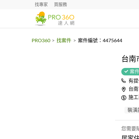
找專家
買服務
PRO360
>
找案件
>
案件編號：4475644
台南
案
有提
台南
施工
裝潢
您需要
居家