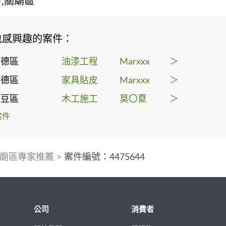
,關廟區
也感興趣的案件：
仁德區
油漆工程
Marxxx
＞
仁德區
家具貼皮
Marxxx
＞
麻豆區
木工施工
莫〇夏
＞
案件
廟區專家推薦
>
案件編號：4475644
公司
消費者