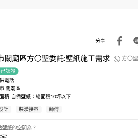
分享
市關廟區方〇聖委託:壁紙施工需求
方〇
件已認證
供電話
市 關廟區
面積-自備壁紙：總面積10坪以下
設計
裝潢接案
師傅
貼壁紙的空間為？
住宅