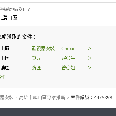
服務的地區為何？
,旗山區
也感興趣的案件：
旗山區
監視器安裝
Chuxxx
＞
旗山區
鎖匠
羅〇生
＞
美濃區
鎖匠
曾〇姐
＞
案件
器安裝
>
高雄市旗山區專家推薦
>
案件編號：4475398