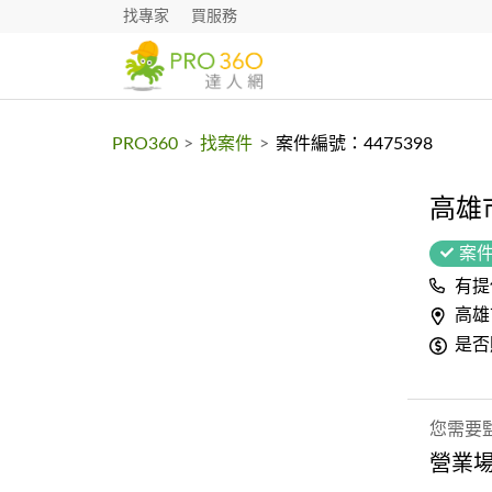
找專家
買服務
PRO360
>
找案件
>
案件編號：4475398
高雄
案
有提
高雄
是否
您需要
營業