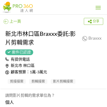
Toggle
navig
上一頁
分享
新北市林口區Braxxx委託:影
Braxxx
片剪輯需求
案件已認證
有提供電話
新北市 林口區
顧客預算：1萬-3萬元
剪接接案
剪輯接案
影片剪輯接案
請問影片剪輯的需求單位為？
個人