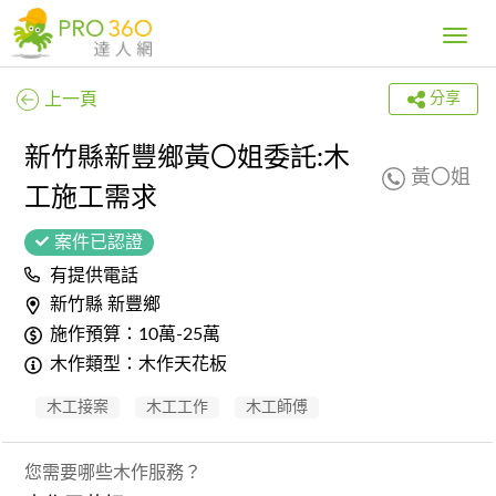
Toggle
navig
上一頁
分享
新竹縣新豐鄉黃〇姐委託:木
黃〇姐
工施工需求
案件已認證
有提供電話
新竹縣 新豐鄉
施作預算：10萬-25萬
木作類型：木作天花板
木工接案
木工工作
木工師傅
您需要哪些木作服務？