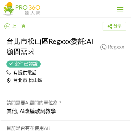
Toggle
navig
上一頁
分享
台北市松山區Regxxx委託:AI
Regxxx
顧問需求
案件已認證
有提供電話
台北市 松山區
請問需要AI顧問的單位為？
其他, Ai改編歌詞教學
目前是否有在使用AI?