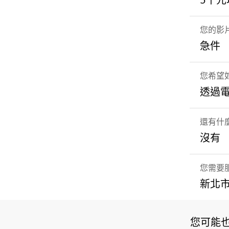
5千元以
您的影
急件
您希望如
透過
還有什
沒有
您需要
新北市
您可能