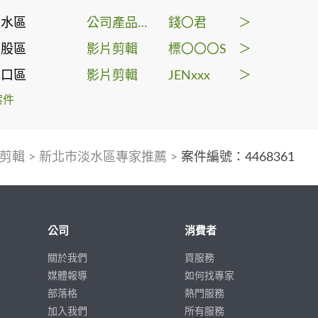
淡水區
公司產品介紹影片
錢〇君
＞
五股區
影片剪輯
標〇〇〇S
＞
林口區
影片剪輯
JENxxx
＞
案件
剪輯
>
新北市淡水區專家推薦
>
案件編號：4468361
公司
消費者
關於我們
買服務
媒體報導
如何找專家
部落格
熱門服務
加入我們
所有服務