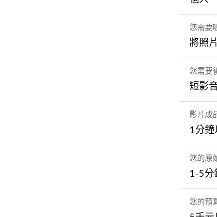
您需要
將照
您需要
短影
影片成
1分鐘
您的原
1-5
您的預