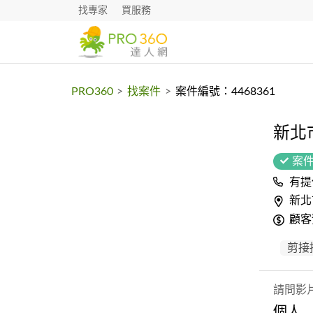
找專家
買服務
PRO360
>
找案件
>
案件編號：4468361
新北
案
有提
新北
顧客
剪接
請問影
個人