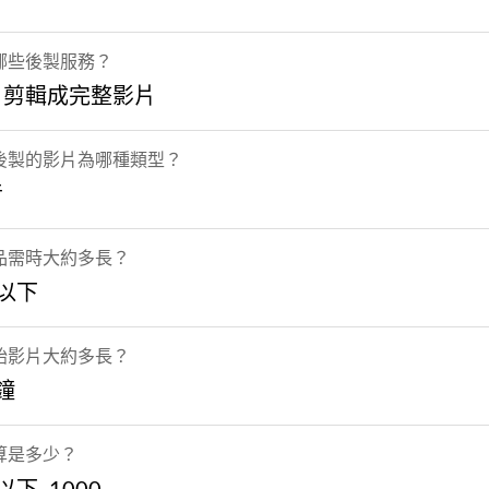
哪些後製服務？
片剪輯成完整影片
後製的影片為哪種類型？
音
品需時大約多長？
以下
始影片大約多長？
分鐘
算是多少？