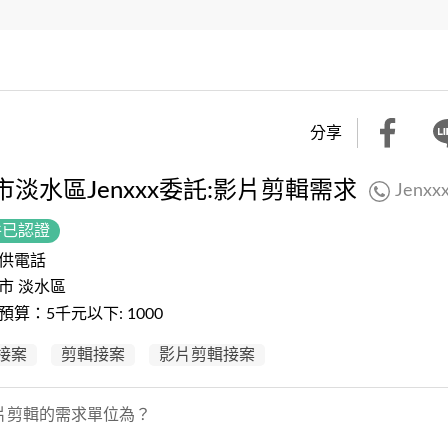
分享
市淡水區Jenxxx委託:影片剪輯需求
Jenxx
件已認證
供電話
市 淡水區
預算：5千元以下: 1000
接案
剪輯接案
影片剪輯接案
片剪輯的需求單位為？