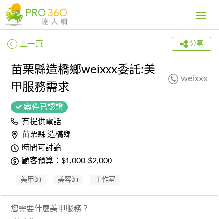
Toggle
navig
上一頁
分享
苗栗縣造橋鄉weixxx委託:美
weixxx
甲服務需求
案件已認證
有提供電話
苗栗縣 造橋鄉
時間可討論
顧客預算：$1,000-$2,000
美甲師
美容師
工作室
您需要什麼美甲服務？