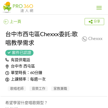
Toggle
navig
上一頁
分享
台中市西屯區Chexxx委託:歌
Chexxx
唱教學需求
案件已認證
有提供電話
台中市 西屯區
單堂時長：60分鐘
上課頻率：每週一次
歌唱老師
音樂工作
家教兼職
希望學習什麼唱歌類型？