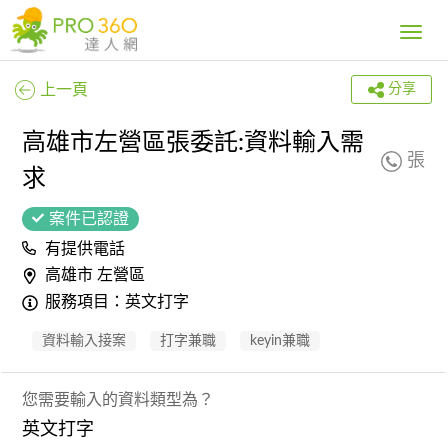
Toggle
navig
上一頁
分享
高雄市左營區張委託:資料輸入需
張
求
案件已認證
有提供電話
高雄市 左營區
服務項目：英文打字
資料輸入接案
打字兼職
keyin兼職
您需要輸入的資料類型為？
英文打字