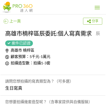
Toggle
navig
上一頁
分享
高雄市楠梓區辰委託:個人寫真需求
辰
案件已認證
高雄市 楠梓區
顧客預算：5千元-1萬元
拍攝造型數：拍攝1-3套
請問您想拍攝的寫真類型為？（可多選）
生日寫真
您想要拍攝幾套造型呢？（含專家提供與自備服裝）