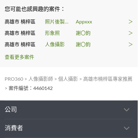
您可能也感興趣的案件：
高雄市 楠梓區
照片後製修圖
Appxxx
＞
高雄市 楠梓區
形象照
謝〇鈞
＞
高雄市 楠梓區
人像攝影
謝〇鈞
＞
查看更多案件
PRO360
>
人像攝影師
>
個人攝影
>
高雄市楠梓區專家推薦
>
案件編號：4460142
公司
消費者