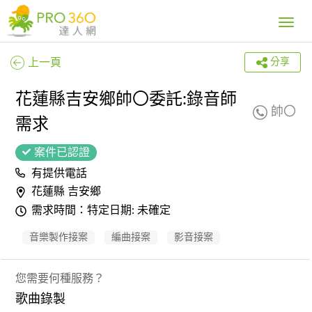
Toggle
navig
上一頁
分享
花蓮縣吉安鄉帥〇委託:錄音師
帥〇
需求
案件已認證
有提供電話
花蓮縣 吉安鄉
需求時間：特定日期: 未確定
音樂製作接案
編曲接案
影音接案
您需要何種服務？
歌曲錄製