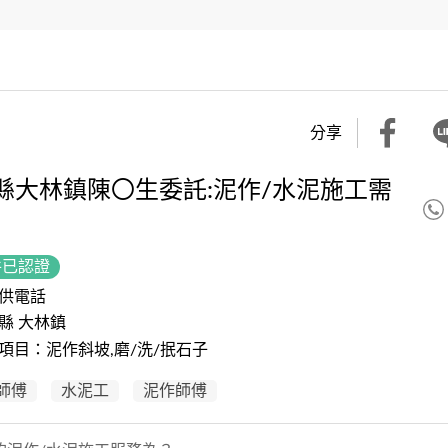
分享
縣大林鎮陳〇生委託:泥作/水泥施工需
件已認證
供電話
縣 大林鎮
項目：泥作斜坡,磨/洗/抿石子
師傅
水泥工
泥作師傅