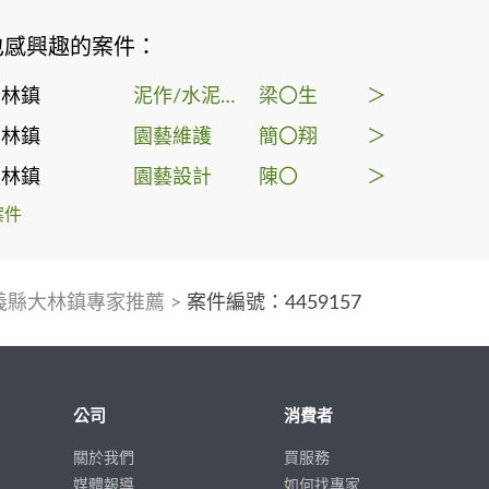
也感興趣的案件：
大林鎮
泥作/水泥施工
梁〇生
＞
大林鎮
園藝維護
簡〇翔
＞
大林鎮
園藝設計
陳〇
＞
案件
義縣大林鎮專家推薦
>
案件編號：4459157
公司
消費者
關於我們
買服務
媒體報導
如何找專家