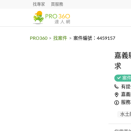
找專家
買服務
PRO360
>
找案件
>
案件編號：4459157
嘉義
求
案
有提
嘉義
服務
水土