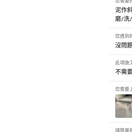
您需要
泥作
磨/洗
您遇到
沒問
此項施
不需
您需要
請簡單