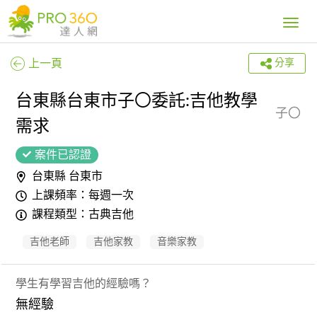
Toggle
navig
上一頁
分享
台東縣台東市子〇委託:吉他教學
子〇
需求
案件已認證
台東縣 台東市
上課頻率：每週一次
課程類型：古典吉他
吉他老師
吉他家教
音樂家教
學生有學習吉他的經驗嗎？
無經驗